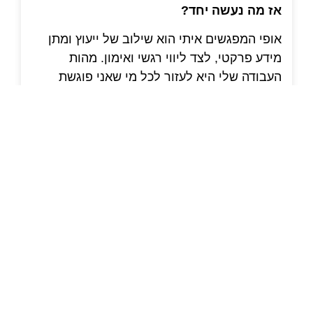
אז מה נעשה יחד?
אופי המפגשים איתי הוא שילוב של ייעוץ ומתן
מידע פרקטי, לצד ליווי רגשי ואימון. מהות
העבודה שלי היא לעזור לכל מי שאני פוגשת
להתקרב במקסימום לתחושת החיבור בין עולמו
הפנימי לבין העשייה התעסוקתית שלו – "להיות
באלמנט שלך", להיות מסונכרן עם העולם
החיצוני.
בין אם בתהליכי ליווי קצרים או מתמשכים, אני
מתמקדת ביצירת בהירות, סנכרון והבנת הקשר
בין עולמנו הפנימי לבין ההתנהלות שלנו בעבודה.
זה אמנם לא פשוט, אבל אני מאמינה ש: "אם
יוצאים, מגיעים למקומות נפלאים".