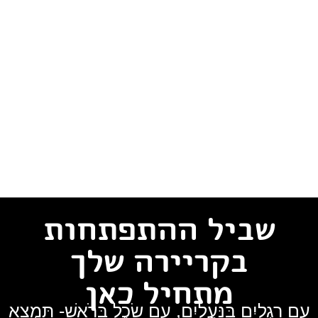
שביל ההתפתחות
בקריירה שלך
מתחיל כאן
עִם רַגְלַיִם בַּנַּעֲלַיִם, עִם שֵׂכֶל בָּרֹאשׁ- תִּמְצָא