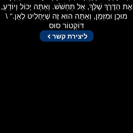
אֶת הַדֶּרֶךְ שֶׁלְּךָ, אַל תַּחְשֹׁשׁ. וְאַתָּה יָכוֹל וְיוֹדֵעַ,
מוּכָן וּמִזְּמַן, וְאַתָּה הוּא זֶה שֶׁיַּחְלִיט לְאָן." \
דּוֹקְטוֹר סוּס
ליצירת קשר