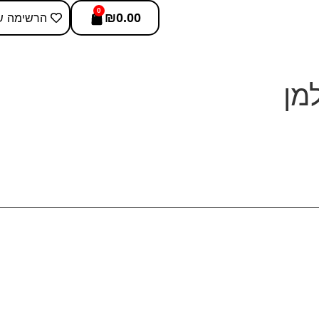
0
0.00
₪
הרשימה ש
מן